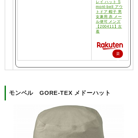
レイ ハット S
mont-bell アウ
トドア 帽子 男
女兼用 赤 メー
ル便可 メンズ
【200411】古
着
楽
天
で
購
入
モンベル GORE-TEX メドーハット