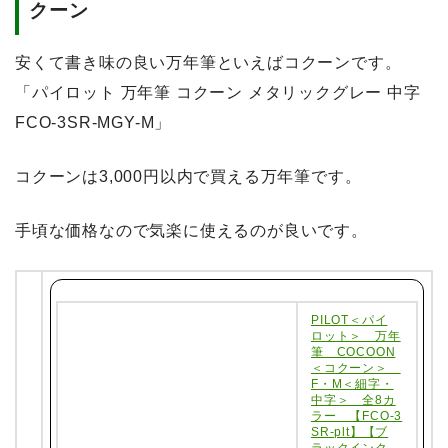
クーン
安くて書き味の良い万年筆といえばコクーンです。
「パイロット 万年筆 コクーン メタリックグレー 中字
FCO-3SR-MGY-M」
コクーンは3,000円以内で買える
万年筆です。
手頃な価格なので気楽に使えるのが良いです。
PILOT＜パイ
ロット＞ 万年
筆 COCOON
＜コクーン＞
F・M＜細字・
中字＞ 全8カ
ラー 【FCO-3
SR-plt】【ブ