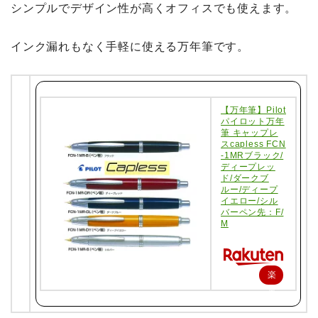
シンプルでデザイン性が高くオフィスでも使えます。
インク漏れもなく手軽に使える万年筆です。
【万年筆】Pilot
パイロット万年
筆 キャップレ
スcapless FCN
-1MRブラック/
ディープレッ
ド/ダークブ
ルー/ディープ
イエロー/シル
バーペン先：F/
M
楽
天
で