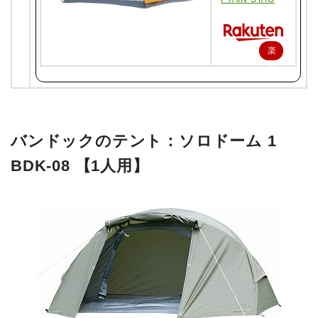
楽
天
で
購
入
バンドックのテント：ソロドーム 1
BDK-08 【1人用】