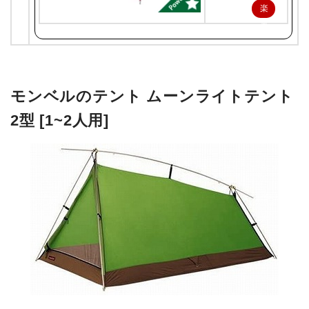
楽
天
で
購
入
モンベルのテント ムーンライトテント
2型 [1~2人用]