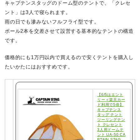
キャプテンスタッグのドーム型のテントで、「クレセ
ント」は3人で寝られます。
雨の日でも滲みないフルフライ型です。
ポール2本を交差させて設営する基本的なテントの構造
です。
価格的にも1万円以内で買えるので安くテントを購入し
たいかたにはおすすめです。
【6/5はエント
リー＋楽天カー
ド利用で5倍】
キャプテンス
タッグ テント
ツーリングテン
ト クレセント
3人用ドームテ
ント UA-50 CA
PTAIN STAG