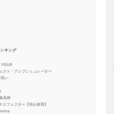
ランキング
 FOUR
気】エフェクト・アンプシミュレーター
が高い
G
の最高峰
ター用マルチエフェクター【初心者用】
tomp