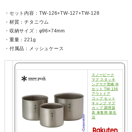
・セット内容：TW-126+TW-127+TW-128
・材質：チタニウム
・収納サイズ：φ96×74mm
・重量：221g
・付属品：メッシュケース
スノーピーク
マグ スタッキ
ングマグ雪峰 M
セット TW-136
アウトドア
コップ セット
キャンプ マグ
カップ 調理器
具 来客用 新生
活