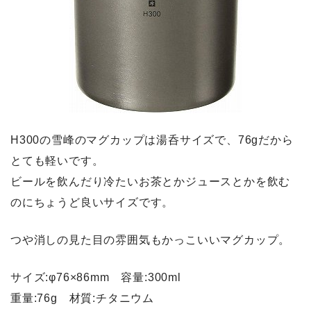
H300の雪峰のマグカップは湯呑サイズで、76gだから
とても軽いです。
ビールを飲んだり冷たいお茶とかジュースとかを飲む
のにちょうど良いサイズです。
つや消しの見た目の雰囲気もかっこいいマグカップ。
サイズ:φ76×86mm 容量:300ml
重量:76g 材質:チタニウム