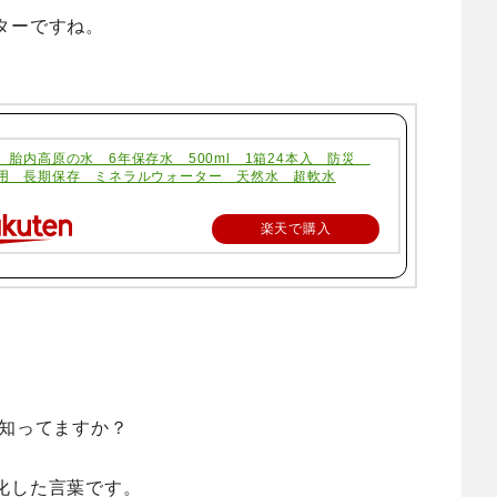
ターですね。
 胎内高原の水 6年保存水 500ml 1箱24本入 防災
用 長期保存 ミネラルウォーター 天然水 超軟水
楽天で購入
て知ってますか？
化した言葉です。