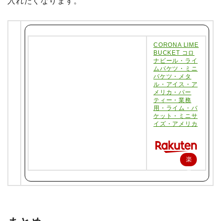
入れたくなります。
CORONA LIME
BUCKET コロ
ナビール・ライ
ムバケツ・ミニ
バケツ・メタ
ル・アイス・ア
メリカ・パー
ティー・業務
用・ライム・バ
ケット・ミニサ
イズ・アメリカ
楽
天
で
購
入