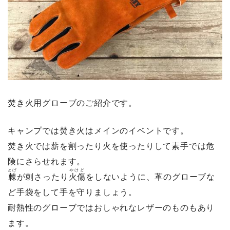
焚き火用グローブのご紹介です。
キャンプでは焚き火はメインのイベントです。
焚き火では薪を割ったり火を使ったりして素手では危
険にさらせれます。
とげ
やけど
棘
が刺さったり
火傷
をしないように、革のグローブな
ど手袋をして手を守りましょう。
耐熱性のグローブではおしゃれなレザーのものもあり
ます。