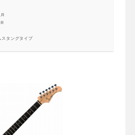
1R
1R
K ムスタングタイプ