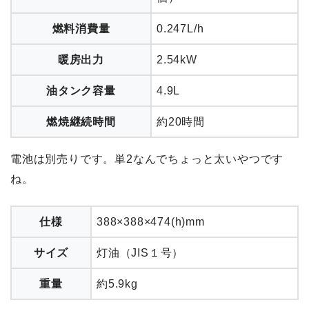
燃料消費量
0.247L/h
暖房出力
2.54kW
油タンク容量
4.9L
燃焼継続時間
約20時間
電池は別売りです。単2なんでちょっと太いやつです
ね。
仕様
388×388×474(h)mm
サイズ
灯油（JIS１号）
重量
約5.9kg